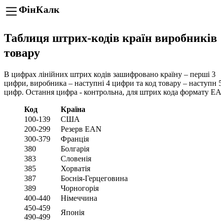
ФінКалк
Таблиця штрих-кодів країн виробників
товару
В цифрах лінійних штрих кодів зашифровано країну – перші 3
цифри, виробника – наступні 4 цифри та код товару – наступн 
цифр. Остання цифра - контрольна, для штрих кода формату E
Код
Країна
100-139
США
200-299
Резерв EAN
300-379
Франція
380
Болгарія
383
Словенія
385
Хорватія
387
Боснія-Герцеговина
389
Чорногорія
400-440
Німеччина
450-459
Японія
490-499