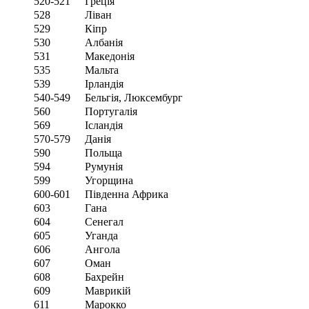
520-521
Греція
528
Ліван
529
Кіпр
530
Албанія
531
Македонія
535
Мальта
539
Ірландія
540-549
Бельгія, Люксембург
560
Португалія
569
Ісландія
570-579
Данія
590
Польща
594
Румунія
599
Угорщина
600-601
Південна Африка
603
Гана
604
Сенегал
605
Уганда
606
Ангола
607
Оман
608
Бахрейн
609
Маврикій
611
Марокко