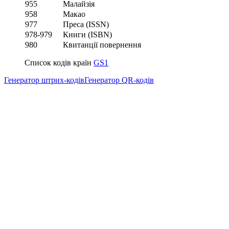
955
Малайзія
958
Макао
977
Преса (ISSN)
978-979
Книги (ISBN)
980
Квитанції повернення
Список кодів країн
GS1
Генератор штрих-кодів
Генератор QR-кодів