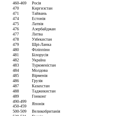
460-469
Росія
470
Киргизстан
471
Тайвань
474
Естонія
475
Латвія
476
Азербайджан
477
Литва
478
Узбекистан
479
Шрі-Ланка
480
Філіппіни
481
Білорусія
482
Україна
483
Туркменістан
484
Молдова
485
Вірменія
486
Грузія
487
Казахстан
488
Таджикистан
489
Гонконг
490-499
Японія
450-459
500-509
Великобританія