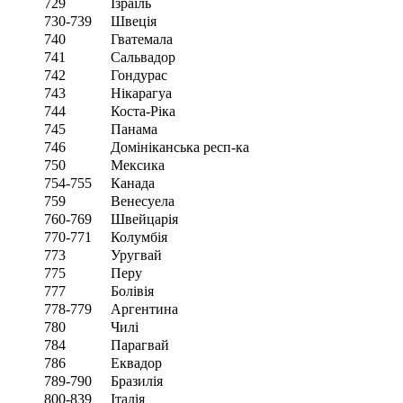
729
Ізраїль
730-739
Швеція
740
Гватемала
741
Сальвадор
742
Гондурас
743
Нікарагуа
744
Коста-Ріка
745
Панама
746
Домініканська респ-ка
750
Мексика
754-755
Канада
759
Венесуела
760-769
Швейцарія
770-771
Колумбія
773
Уругвай
775
Перу
777
Болівія
778-779
Аргентина
780
Чилі
784
Парагвай
786
Еквадор
789-790
Бразилія
800-839
Італія