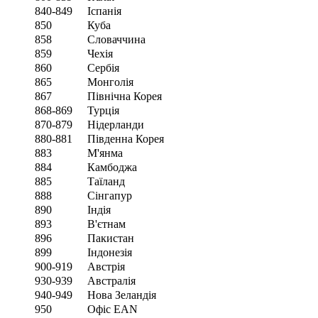
840-849
Іспанія
850
Куба
858
Словаччина
859
Чехія
860
Сербія
865
Монголія
867
Північна Корея
868-869
Турція
870-879
Нідерланди
880-881
Південна Корея
883
М'янма
884
Камбоджа
885
Таїланд
888
Сінгапур
890
Індія
893
В'єтнам
896
Пакистан
899
Індонезія
900-919
Австрія
930-939
Австралія
940-949
Нова Зеландія
950
Офіс EAN