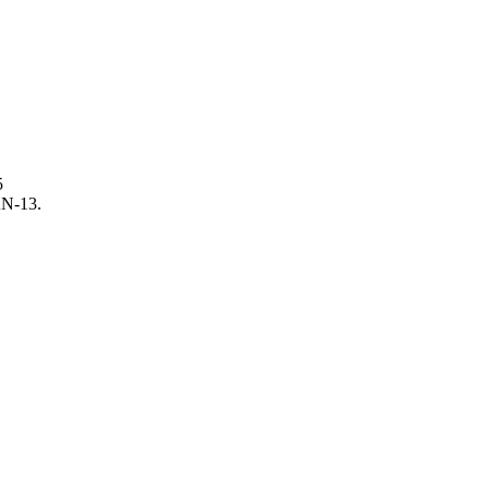
5
AN-13.