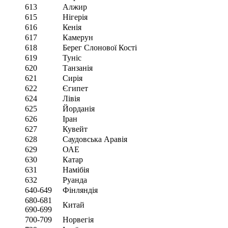
613
Алжир
615
Нігерія
616
Кенія
617
Камерун
618
Берег Слонової Кості
619
Туніс
620
Танзанія
621
Сирія
622
Єгипет
624
Лівія
625
Йорданія
626
Іран
627
Кувейт
628
Саудовська Аравія
629
ОАЕ
630
Катар
631
Намібія
632
Руанда
640-649
Фінляндія
680-681
Китай
690-699
700-709
Норвегія